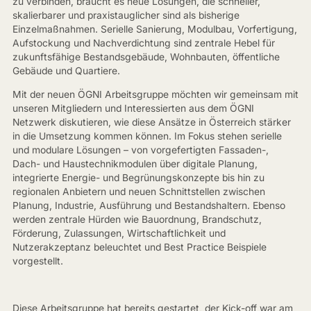
zu verbinden, braucht es neue Lösungen, die schneller,
skalierbarer und praxistauglicher sind als bisherige
Einzelmaßnahmen. Serielle Sanierung, Modulbau, Vorfertigung,
Aufstockung und Nachverdichtung sind zentrale Hebel für
zukunftsfähige Bestandsgebäude, Wohnbauten, öffentliche
Gebäude und Quartiere.
Mit der neuen ÖGNI Arbeitsgruppe möchten wir gemeinsam mit
unseren Mitgliedern und Interessierten aus dem ÖGNI
Netzwerk diskutieren, wie diese Ansätze in Österreich stärker
in die Umsetzung kommen können. Im Fokus stehen serielle
und modulare Lösungen – von vorgefertigten Fassaden-,
Dach- und Haustechnikmodulen über digitale Planung,
integrierte Energie- und Begrünungskonzepte bis hin zu
regionalen Anbietern und neuen Schnittstellen zwischen
Planung, Industrie, Ausführung und Bestandshaltern. Ebenso
werden zentrale Hürden wie Bauordnung, Brandschutz,
Förderung, Zulassungen, Wirtschaftlichkeit und
Nutzerakzeptanz beleuchtet und Best Practice Beispiele
vorgestellt.
Diese Arbeitsgruppe hat bereits gestartet, der Kick-off war am