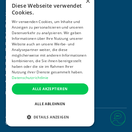
×
stimme diesen zu.
Diese Webseite verwendet
Cookies.
Zertifizierung & Verifikation
Akademie
Wir verwenden Cookies, um Inhalte und
Mitgliedschaft
Anzeigen zu personalisieren und unseren
Aktivitäten
Datenverkehr zu analysieren. Wir geben
Über uns
Informationen über Ihre Nutzung unserer
Login
Website auch an unsere Werbe- und
Kontakt
Analysepartner weiter, die diese
möglicherweise mit anderen Informationen
Impressum
kombinieren, die Sie ihnen bereitgestellt
Datenschutz
haben oder die sie im Rahmen Ihrer
Barrierefreiheitserklärung
Nutzung ihrer Dienste gesammelt haben.
Cookie-Einstellungen anpassen
Datenschutzrichtlinie
office@ogni.at
+43 664 15 63 507
ALLE AKZEPTIEREN
Mayerhofgasse 1 / 22, 1040 Wien
ALLE ABLEHNEN
DETAILS ANZEIGEN
©
2026
. Alle Rechte vorbehalten.
Website von
DesignTribe