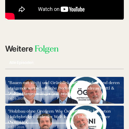
Das Video kann nur angezeigt werden, wenn Cookies
erlaubt sind. Die Seite muss danach ggf. neu geladen
werden.
Folgen
Weitere
Cookies akzeptieren und Video laden
Alle Episoden
"Bauen mit Weit- und Grünblick: Nachhaltigkeit und deren
steigende wirtschaftliche Bedeutung" | Andreas Köttl &
Walter Hammertinger (nxt real estate)
06.08.2026
"Holzbau ohne Grenzen: Wie Österreich die höchsten
Holzhybridgebäude der Welt baut" | Valentin Wiesner
(WIEHAG)
02.07.2026