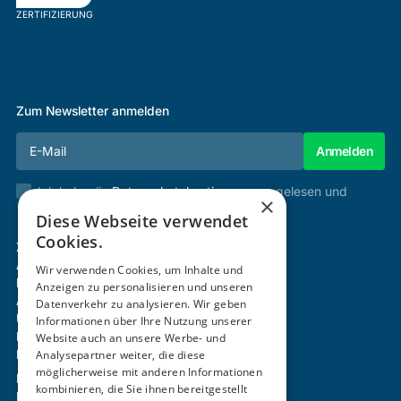
ZERTIFIZIERUNG
Zum Newsletter anmelden
Ich habe die
Datenschutzbestimmungen
gelesen und
×
stimme diesen zu.
Diese Webseite verwendet
Cookies.
Zertifizierung & Verifikation
Akademie
Wir verwenden Cookies, um Inhalte und
Mitgliedschaft
Anzeigen zu personalisieren und unseren
Aktivitäten
Datenverkehr zu analysieren. Wir geben
Über uns
Informationen über Ihre Nutzung unserer
Login
Website auch an unsere Werbe- und
Kontakt
Analysepartner weiter, die diese
möglicherweise mit anderen Informationen
Impressum
kombinieren, die Sie ihnen bereitgestellt
Datenschutz