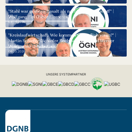
"Stahl war gestern: Basalt als nachhaltiger Baustoff" |
Wolfgang Fiel (Fiber Elements)
03.06.2026
"Kreislaufwirtschaft: Wie kommen wir endlich voran?" |
Martin Schiefer (Schiefer Rechtsanwälte) und Werner
Weingraber (Madaster)
06.05.2026
UNSERE SYSTEMPARTNER