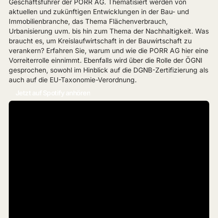
Geschäftsführer der PORR AG. Thematisiert werden von
aktuellen und zukünftigen Entwicklungen in der Bau- und
Immobilienbranche, das Thema Flächenverbrauch,
Urbanisierung uvm. bis hin zum Thema der Nachhaltigkeit. Was
braucht es, um Kreislaufwirtschaft in der Bauwirtschaft zu
verankern? Erfahren Sie, warum und wie die PORR AG hier eine
Vorreiterrolle einnimmt. Ebenfalls wird über die Rolle der ÖGNI
gesprochen, sowohl im Hinblick auf die DGNB-Zertifizierung als
auch auf die EU-Taxonomie-Verordnung.
Jetzt auf Spotify anhören