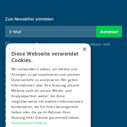
Zum Newsletter anmelden
Ich habe die
Datenschutzbestimmungen
gelesen und
×
stimme diesen zu.
Diese Webseite verwendet
Cookies.
Zertifizierung & Verifikation
Akademie
Wir verwenden Cookies, um Inhalte und
Mitgliedschaft
Anzeigen zu personalisieren und unseren
Aktivitäten
Datenverkehr zu analysieren. Wir geben
Über uns
Informationen über Ihre Nutzung unserer
Login
Website auch an unsere Werbe- und
Analysepartner weiter, die diese
Kontakt
möglicherweise mit anderen Informationen
Impressum
kombinieren, die Sie ihnen bereitgestellt
Datenschutz
haben oder die sie im Rahmen Ihrer
Barrierefreiheitserklärung
Nutzung ihrer Dienste gesammelt haben.
Cookie-Einstellungen anpassen
Datenschutzrichtlinie
office@ogni.at