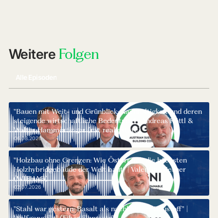
Das Video kann nur angezeigt werden, wenn Cookies
erlaubt sind. Die Seite muss danach ggf. neu geladen
werden.
Folgen
Weitere
Cookies akzeptieren und Video laden
Alle Episoden
"Bauen mit Weit- und Grünblick: Nachhaltigkeit und deren
steigende wirtschaftliche Bedeutung" | Andreas Köttl &
Walter Hammertinger (nxt real estate)
06.08.2026
"Holzbau ohne Grenzen: Wie Österreich die höchsten
Holzhybridgebäude der Welt baut" | Valentin Wiesner
(WIEHAG)
02.07.2026
"Stahl war gestern: Basalt als nachhaltiger Baustoff" |
Wolfgang Fiel (Fiber Elements)