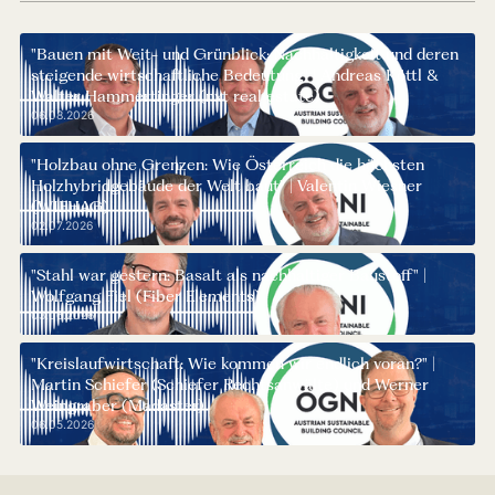
"Bauen mit Weit- und Grünblick: Nachhaltigkeit und deren
steigende wirtschaftliche Bedeutung" | Andreas Köttl &
Walter Hammertinger (nxt real estate)
06.08.2026
"Holzbau ohne Grenzen: Wie Österreich die höchsten
Holzhybridgebäude der Welt baut" | Valentin Wiesner
(WIEHAG)
02.07.2026
"Stahl war gestern: Basalt als nachhaltiger Baustoff" |
Wolfgang Fiel (Fiber Elements)
03.06.2026
"Kreislaufwirtschaft: Wie kommen wir endlich voran?" |
Martin Schiefer (Schiefer Rechtsanwälte) und Werner
Weingraber (Madaster)
06.05.2026