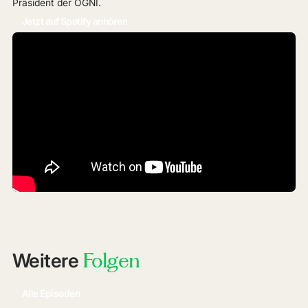
Präsident der ÖGNI.
Jetzt auf Spotify anhören
Das Video kann nur angezeigt werden, wenn Cookies
erlaubt sind. Die Seite muss danach ggf. neu geladen
werden.
Folgen
Weitere
Cookies akzeptieren und Video laden
Alle Episoden