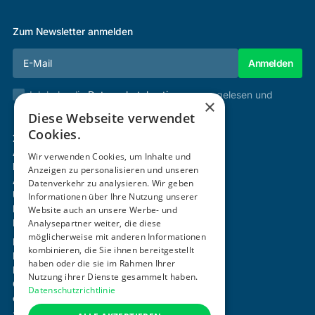
Zum Newsletter anmelden
Ich habe die
Datenschutzbestimmungen
gelesen und
×
stimme diesen zu.
Diese Webseite verwendet
Cookies.
Zertifizierung & Verifikation
Akademie
Wir verwenden Cookies, um Inhalte und
Mitgliedschaft
Anzeigen zu personalisieren und unseren
Aktivitäten
Datenverkehr zu analysieren. Wir geben
Über uns
Informationen über Ihre Nutzung unserer
Login
Website auch an unsere Werbe- und
Kontakt
Analysepartner weiter, die diese
möglicherweise mit anderen Informationen
Impressum
kombinieren, die Sie ihnen bereitgestellt
Datenschutz
haben oder die sie im Rahmen Ihrer
Barrierefreiheitserklärung
Nutzung ihrer Dienste gesammelt haben.
Cookie-Einstellungen anpassen
Datenschutzrichtlinie
office@ogni.at
+43 664 15 63 507