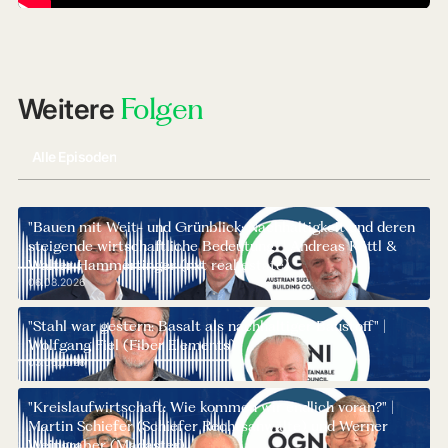
Das Video kann nur angezeigt werden, wenn Cookies
erlaubt sind. Die Seite muss danach ggf. neu geladen
werden.
Folgen
Weitere
Cookies akzeptieren und Video laden
Alle Episoden
"Bauen mit Weit- und Grünblick: Nachhaltigkeit und deren
steigende wirtschaftliche Bedeutung" | Andreas Köttl &
Walter Hammertinger (nxt real estate)
06.08.2026
"Stahl war gestern: Basalt als nachhaltiger Baustoff" |
Wolfgang Fiel (Fiber Elements)
03.06.2026
"Kreislaufwirtschaft: Wie kommen wir endlich voran?" |
Martin Schiefer (Schiefer Rechtsanwälte) und Werner
Weingraber (Madaster)