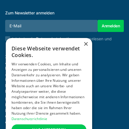
Zum Newsletter anmelden
Ich habe die
Datenschutzbestimmungen
gelesen und
×
stimme diesen zu.
Diese Webseite verwendet
Cookies.
Zertifizierung & Verifikation
Akademie
Wir verwenden Cookies, um Inhalte und
Mitgliedschaft
Anzeigen zu personalisieren und unseren
Aktivitäten
Datenverkehr zu analysieren. Wir geben
Über uns
Informationen über Ihre Nutzung unserer
Login
Website auch an unsere Werbe- und
Kontakt
Analysepartner weiter, die diese
möglicherweise mit anderen Informationen
Impressum
kombinieren, die Sie ihnen bereitgestellt
Datenschutz
haben oder die sie im Rahmen Ihrer
Barrierefreiheitserklärung
Nutzung ihrer Dienste gesammelt haben.
Cookie-Einstellungen anpassen
Datenschutzrichtlinie
office@ogni.at
+43 664 15 63 507