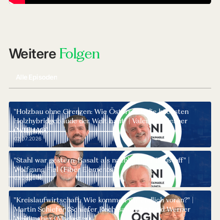
Das Video kann nur angezeigt werden, wenn Cookies
erlaubt sind. Die Seite muss danach ggf. neu geladen
werden.
Folgen
Weitere
Cookies akzeptieren und Video laden
Alle Episoden
"Holzbau ohne Grenzen: Wie Österreich die höchsten
Holzhybridgebäude der Welt baut" | Valentin Wiesner
(WIEHAG)
02.07.2026
"Stahl war gestern: Basalt als nachhaltiger Baustoff" |
Wolfgang Fiel (Fiber Elements)
03.06.2026
"Kreislaufwirtschaft: Wie kommen wir endlich voran?" |
Martin Schiefer (Schiefer Rechtsanwälte) und Werner
Weingraber (Madaster)