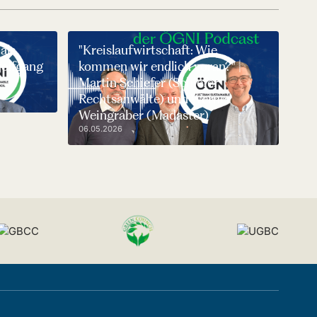
als
"Kreislaufwirtschaft: Wie
Wolfgang
kommen wir endlich voran?" |
Martin Schiefer (Schiefer
Rechtsanwälte) und Werner
Weingraber (Madaster)
06.05.2026