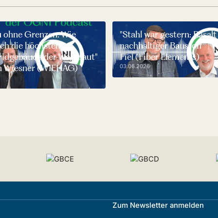
u ohne Grenzen: Wie
"Stahl war gestern: Basalt 
ch die höchsten
nachhaltiger Baustoff" | 
ridgebäude der Welt baut"
Fiel (Fiber Elements)
tin Wiesner (WIEHAG)
03.06.2026
Zum Newsletter anmelden