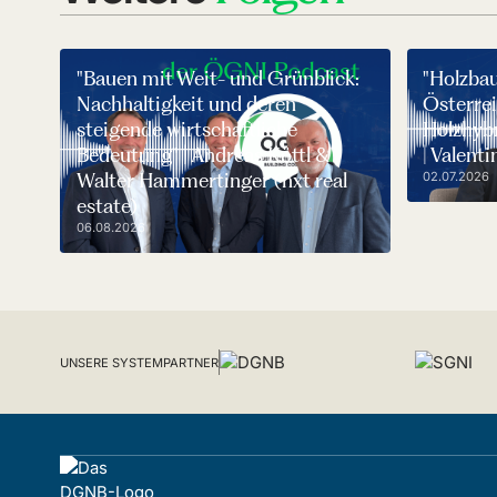
"Bauen mit Weit- und Grünblick:
"Holzba
Nachhaltigkeit und deren
Österrei
steigende wirtschaftliche
Holzhyb
Bedeutung" | Andreas Köttl &
| Valen
Walter Hammertinger (nxt real
02.07.2026
estate)
06.08.2026
UNSERE SYSTEMPARTNER