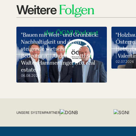
Folgen
Weitere
"Bauen mit Weit- und Grünblick:
"Holzba
Nachhaltigkeit und deren
Österrei
steigende wirtschaftliche
Holzhyb
Bedeutung" | Andreas Köttl &
| Valen
Walter Hammertinger (nxt real
02.07.2026
estate)
06.08.2026
UNSERE SYSTEMPARTNER