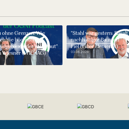
u ohne Grenzen: Wie
"Stahl war gestern: Basalt 
ch die höchsten
nachhaltiger Baustoff" | 
ridgebäude der Welt baut"
Fiel (Fiber Elements)
tin Wiesner (WIEHAG)
03.06.2026