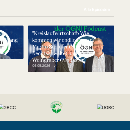
Alle Episoden
als
"Kreislaufwirtschaft: Wie
Wolfgang
kommen wir endlich voran?" |
Martin Schiefer (Schiefer
Rechtsanwälte) und Werner
Weingraber (Madaster)
06.05.2026