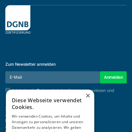
ZERTIFIZIERUNG
Zum Newsletter anmelden
Ich habe die
Datenschutzbestimmungen
gelesen und
×
stimme diesen zu.
Diese Webseite verwendet
Cookies.
Zertifizierung & Verifikation
Akademie
Wir verwenden Cookies, um Inhalte und
Mitgliedschaft
Anzeigen zu personalisieren und unseren
Aktivitäten
Datenverkehr zu analysieren. Wir geben