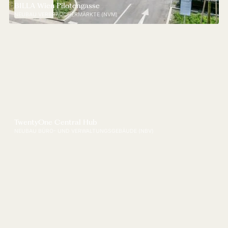
BILLA Wien Pilotengasse
NEUBAU VERBRAUCHERMÄRKTE (NVM)
TwentyOne Central Hub
NEUBAU BÜRO- UND VERWALTUNGSGEBÄUDE (NBV)