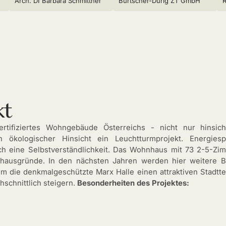
Arch. DI Barbara Schmittner
Burtscher-Durig ZT GmbH
kt
rtifiziertes Wohngebäude Österreichs - nicht nur hinsich
n ökologischer Hinsicht ein Leuchtturmprojekt. Energi
lich eine Selbstverständlichkeit. Das Wohnhaus mit 73 2-5-Zi
hausgründe. In den nächsten Jahren werden hier weitere B
 die denkmalgeschützte Marx Halle einen attraktiven Stadtte
schnittlich steigern.
Besonderheiten des Projektes: