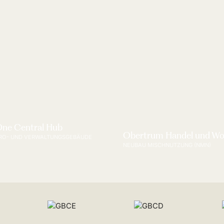
ne Central Hub
Obertrum Handel und W
RO- UND VERWALTUNGSGEBÄUDE
NEUBAU MISCHNUTZUNG (NMN)