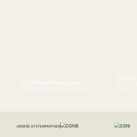
TwentyO
BILLA Wien Pilotengasse
NEUBAU BÜ
NEUBAU VERBRAUCHERMÄRKTE (NVM)
(NBV)
UNSERE SYSTEMPARTNER