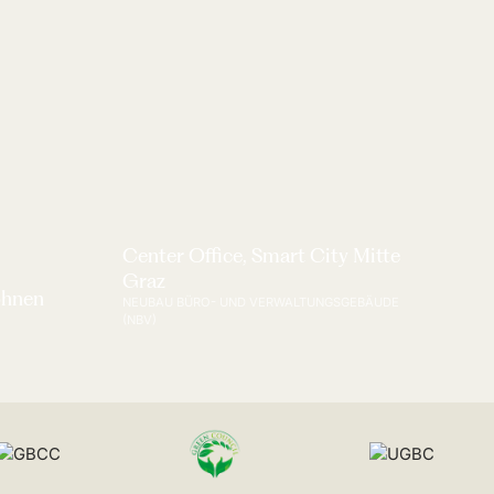
Center Office, Smart City Mitte
Graz
ohnen
NEUBAU BÜRO- UND VERWALTUNGSGEBÄUDE
(NBV)