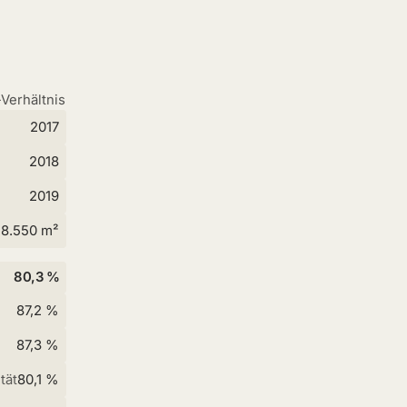
Verhältnis
2017
2018
2019
8.550 m²
80,3 %
87,2 %
87,3 %
tät
80,1 %