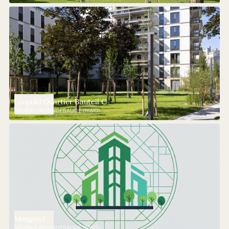
Leopold Quartier Bauteil C
NEUBAU WOHNGEBÄUDE (NWO)
Margaret
NEUBAU WOHNGEBÄUDE (NWO)