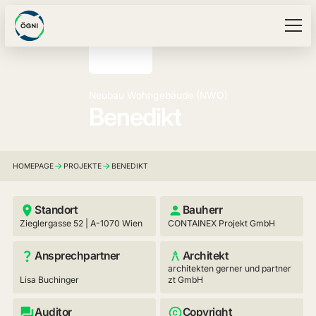
Neubau Wohngebäude (NWO)
Benedikt
HOMEPAGE
PROJEKTE
BENEDIKT
Standort
Bauherr
Zieglergasse 52 | A-1070 Wien
CONTAINEX Projekt GmbH
Ansprechpartner
Architekt
architekten gerner und partner
Lisa Buchinger
zt GmbH
Auditor
Copyright