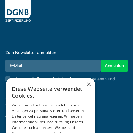
ZERTIFIZIERUNG
Zum Newsletter anmelden
Ich habe die
Datenschutzbestimmungen
gelesen und
×
stimme diesen zu.
Diese Webseite verwendet
Cookies.
Zertifizierung & Verifikation
Akademie
Wir verwenden Cookies, um Inhalte und
Mitgliedschaft
Anzeigen zu personalisieren und unseren
Aktivitäten
Datenverkehr zu analysieren. Wir geben
Über uns
Informationen über Ihre Nutzung unserer
Login
Website auch an unsere Werbe- und
Kontakt