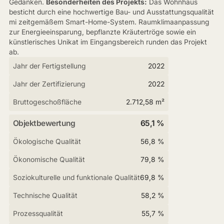
Gedanken.
Besonderheiten des Projekts:
Das Wohnhaus
besticht durch eine hochwertige Bau- und Ausstattungsqualität
mi zeitgemäßem Smart-Home-System. Raumklimaanpassung
zur Energieeinsparung, bepflanzte Kräutertröge sowie ein
künstlerisches Unikat im Eingangsbereich runden das Projekt
ab.
Jahr der Fertigstellung
2022
Jahr der Zertifizierung
2022
Bruttogeschoßfläche
2.712,58 m²
Objektbewertung
65,1 %
Ökologische Qualität
56,8 %
Ökonomische Qualität
79,8 %
Soziokulturelle und funktionale Qualität
69,8 %
Technische Qualität
58,2 %
Prozessqualität
55,7 %