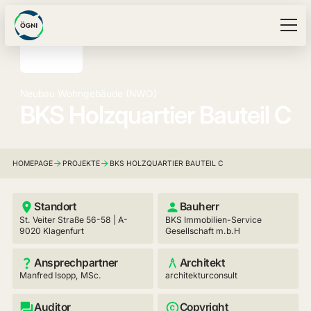
Neubau Wohngebäude (NWO)
BKS Holzquartier Bauteil C
HOMEPAGE
PROJEKTE
BKS HOLZQUARTIER BAUTEIL C
Standort
Bauherr
St. Veiter Straße 56-58 | A-
BKS Immobilien-Service
9020 Klagenfurt
Gesellschaft m.b.H
Ansprechpartner
Architekt
Manfred Isopp, MSc.
architekturconsult
Auditor
Copyright