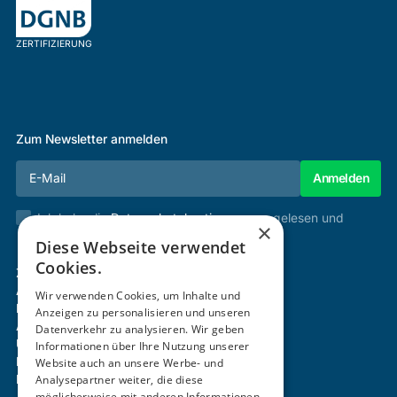
ZERTIFIZIERUNG
Zum Newsletter anmelden
Ich habe die
Datenschutzbestimmungen
gelesen und
×
stimme diesen zu.
Diese Webseite verwendet
Cookies.
Zertifizierung & Verifikation
Akademie
Wir verwenden Cookies, um Inhalte und
Mitgliedschaft
Anzeigen zu personalisieren und unseren
Aktivitäten
Datenverkehr zu analysieren. Wir geben
Über uns
Informationen über Ihre Nutzung unserer
Login
Website auch an unsere Werbe- und
Kontakt
Analysepartner weiter, die diese
möglicherweise mit anderen Informationen