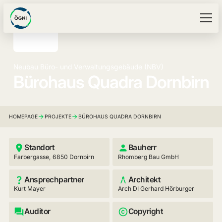
Neubau Büro- und Verwaltungsgebäude (NBV)
Bürohaus Quadra Dornbirn
HOMEPAGE
PROJEKTE
BÜROHAUS QUADRA DORNBIRN
Standort
Bauherr
Farbergasse, 6850 Dornbirn
Rhomberg Bau GmbH
Ansprechpartner
Architekt
Kurt Mayer
Arch DI Gerhard Hörburger
Auditor
Copyright