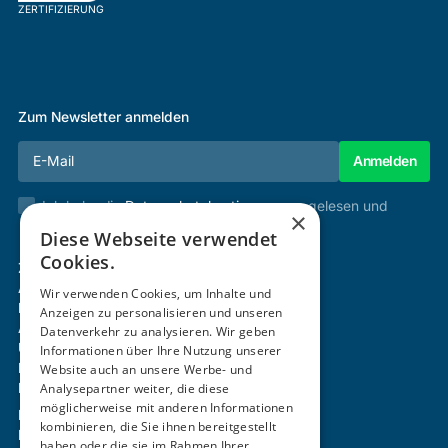
ZERTIFIZIERUNG
Zum Newsletter anmelden
Ich habe die
Datenschutzbestimmungen
gelesen und
×
stimme diesen zu.
Diese Webseite verwendet
Cookies.
Zertifizierung & Verifikation
Akademie
Wir verwenden Cookies, um Inhalte und
Mitgliedschaft
Anzeigen zu personalisieren und unseren
Aktivitäten
Datenverkehr zu analysieren. Wir geben
Über uns
Informationen über Ihre Nutzung unserer
Login
Website auch an unsere Werbe- und
Kontakt
Analysepartner weiter, die diese
möglicherweise mit anderen Informationen
Impressum
kombinieren, die Sie ihnen bereitgestellt
Datenschutz
haben oder die sie im Rahmen Ihrer