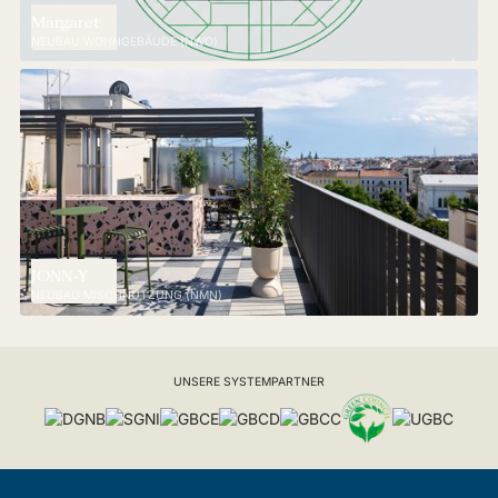
Margaret
NEUBAU WOHNGEBÄUDE (NWO)
JONN-Y
NEUBAU MISCHNUTZUNG (NMN)
UNSERE SYSTEMPARTNER