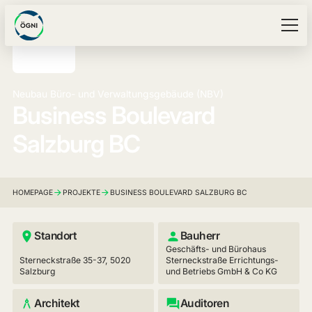
Neubau Büro- und Verwaltungsgebäude (NBV)
Business Boulevard
Salzburg BC
HOMEPAGE
PROJEKTE
BUSINESS BOULEVARD SALZBURG BC
Standort
Bauherr
Geschäfts- und Bürohaus
Sterneckstraße 35-37, 5020
Sterneckstraße Errichtungs-
Salzburg
und Betriebs GmbH & Co KG
Architekt
Auditoren