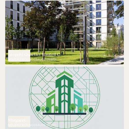
Leopold Quartier Bauteil C
NEUBAU WOHNGEBÄUDE (NWO)
Margaret
NEUBAU WOHNGEBÄUDE (NWO)