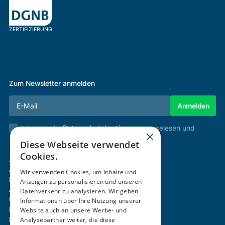
ZERTIFIZIERUNG
Zum Newsletter anmelden
Ich habe die
Datenschutzbestimmungen
gelesen und
×
stimme diesen zu.
Diese Webseite verwendet
Cookies.
Zertifizierung & Verifikation
Akademie
Wir verwenden Cookies, um Inhalte und
Mitgliedschaft
Anzeigen zu personalisieren und unseren
Aktivitäten
Datenverkehr zu analysieren. Wir geben
Über uns
Informationen über Ihre Nutzung unserer
Login
Website auch an unsere Werbe- und
Analysepartner weiter, die diese
Kontakt