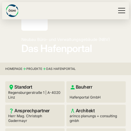
Neubau Büro- und Verwaltungsgebäude (NBV)
Das Hafenportal
HOMEPAGE
PROJEKTE
DAS HAFENPORTAL
Standort
Bauherr
Regensburgerstraße 1 | A-4020
Linz
Hafenportal GmbH
Ansprechpartner
Architekt
Herr Mag. Christoph
arinco planungs + consulting
Gadermayr
gmbh