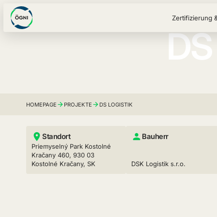
Zertifizierung 
DS 
HOMEPAGE
PROJEKTE
DS LOGISTIK
Standort
Bauherr
Priemyselný Park Kostolné
Kračany 460, 930 03
Kostolné Kračany, SK
DSK Logistik s.r.o.