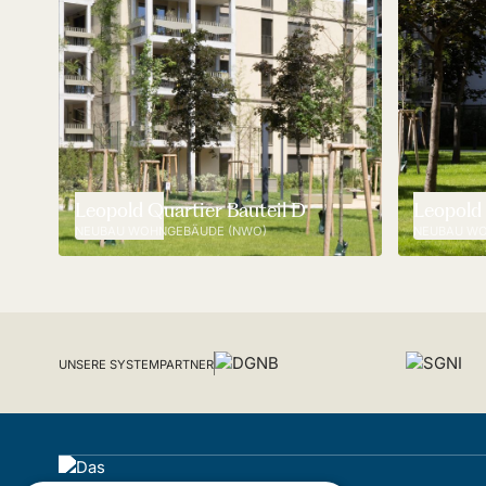
Leopold Quartier Bauteil D
Leopold 
NEUBAU WOHNGEBÄUDE (NWO)
NEUBAU WO
UNSERE SYSTEMPARTNER