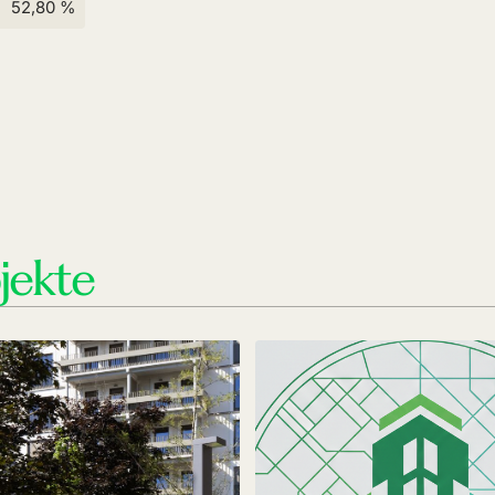
52,80 %
jekte