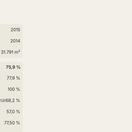
2015
2014
31.791 m²
75,9 %
77,9 %
100 %
tät
68,2 %
57,0 %
77,50 %