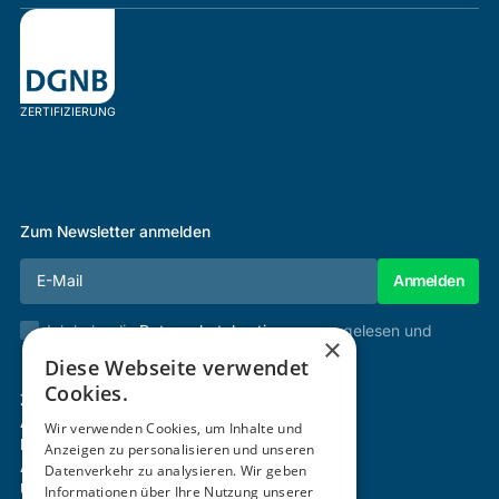
ZERTIFIZIERUNG
Zum Newsletter anmelden
Ich habe die
Datenschutzbestimmungen
gelesen und
×
stimme diesen zu.
Diese Webseite verwendet
Cookies.
Zertifizierung & Verifikation
Akademie
Wir verwenden Cookies, um Inhalte und
Mitgliedschaft
Anzeigen zu personalisieren und unseren
Aktivitäten
Datenverkehr zu analysieren. Wir geben
Über uns
Informationen über Ihre Nutzung unserer