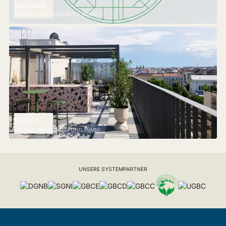
Margaret
NEUBAU WOHNGEBÄUDE (NWO)
JONN-Y
NEUBAU MISCHNUTZUNG (NMN)
UNSERE SYSTEMPARTNER