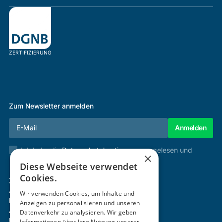
ZERTIFIZIERUNG
Zum Newsletter anmelden
Ich habe die
Datenschutzbestimmungen
gelesen und
×
stimme diesen zu.
Diese Webseite verwendet
Cookies.
Zertifizierung & Verifikation
Akademie
Wir verwenden Cookies, um Inhalte und
Mitgliedschaft
Anzeigen zu personalisieren und unseren
Aktivitäten
Datenverkehr zu analysieren. Wir geben
Über uns
Informationen über Ihre Nutzung unserer