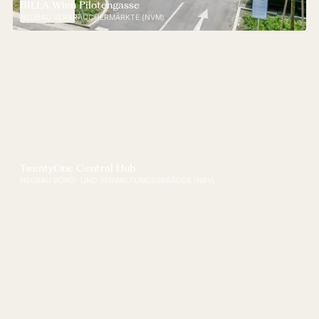
BILLA Wien Pilotengasse
NEUBAU VERBRAUCHERMÄRKTE (NVM)
TwentyOne Central Hub
NEUBAU BÜRO- UND VERWALTUNGSGEBÄUDE (NBV)