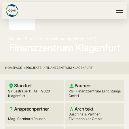
Neubau Büro- und Verwaltungsgebäude (NBV)
Finanzzentrum Klagenfurt
HOMEPAGE
PROJEKTE
FINANZZENTRUM KLAGENFURT
Standort
Bauherr
Siriusstraße 11, AT - 9020
RGF Finanzzentrum Errichtungs
Klagenfurt
GmbH
Ansprechpartner
Architekt
Buschina & Partner
Mag. Bernhard Rausch
Ziviltechniker GmbH