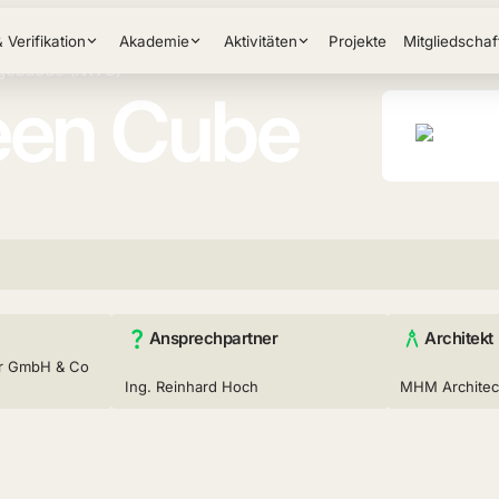
& Verifikation
Akademie
Aktivitäten
Projekte
Mitgliedschaf
gebäude (NWO)
een Cube
Ansprechpartner
Architekt
or GmbH & Co
Ing. Reinhard Hoch
MHM Architec