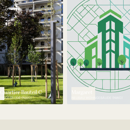
Quartier Bauteil C
Margaret
HNGEBÄUDE (NWO)
NEUBAU WOHNGEBÄUDE (NWO)