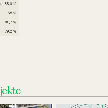
tät
55,9 %
58 %
80,7 %
79,2 %
jekte