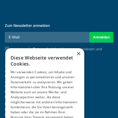
Zum Newsletter anmelden
Ich habe die
Datenschutzbestimmungen
gelesen und
×
stimme diesen zu.
Diese Webseite verwendet
Cookies.
Zertifizierung & Verifikation
Akademie
Wir verwenden Cookies, um Inhalte und
Mitgliedschaft
Anzeigen zu personalisieren und unseren
Aktivitäten
Datenverkehr zu analysieren. Wir geben
Über uns
Informationen über Ihre Nutzung unserer
Login
Website auch an unsere Werbe- und
Kontakt
Analysepartner weiter, die diese
möglicherweise mit anderen Informationen
Impressum
kombinieren, die Sie ihnen bereitgestellt
Datenschutz
haben oder die sie im Rahmen Ihrer
Barrierefreiheitserklärung
Nutzung ihrer Dienste gesammelt haben.