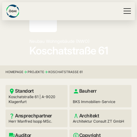
Neubau Wohngebäude (NWO)
Koschatstraße 61
HOMEPAGE
PROJEKTE
KOSCHATSTRASSE 61
Standort
Bauherr
Koschatstraße 61 | A-9020
Klagenfurt
BKS Immobilien-Service
Ansprechpartner
Architekt
Herr Manfred Isopp MSc.
Architektur Consult ZT GmbH
Auditor
Copyright