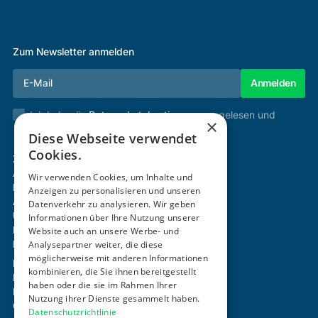
Zum Newsletter anmelden
Ich habe die
Datenschutzbestimmungen
gelesen und
×
stimme diesen zu.
Diese Webseite verwendet
Cookies.
Zertifizierung & Verifikation
Akademie
Wir verwenden Cookies, um Inhalte und
Mitgliedschaft
Anzeigen zu personalisieren und unseren
Aktivitäten
Datenverkehr zu analysieren. Wir geben
Über uns
Informationen über Ihre Nutzung unserer
Login
Website auch an unsere Werbe- und
Kontakt
Analysepartner weiter, die diese
möglicherweise mit anderen Informationen
Impressum
kombinieren, die Sie ihnen bereitgestellt
Datenschutz
haben oder die sie im Rahmen Ihrer
Barrierefreiheitserklärung
Nutzung ihrer Dienste gesammelt haben.
Cookie-Einstellungen anpassen
Datenschutzrichtlinie