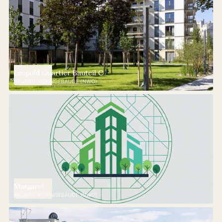
Leopold Quartier Bauteil C
NEUBAU WOHNGEBÄUDE (NWO)
Margaret
NEUBAU WOHNGEBÄUDE (NWO)