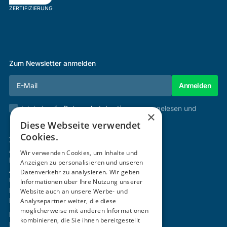
ZERTIFIZIERUNG
Zum Newsletter anmelden
Ich habe die
Datenschutzbestimmungen
gelesen und
×
stimme diesen zu.
Diese Webseite verwendet
Cookies.
Zertifizierung & Verifikation
Akademie
Wir verwenden Cookies, um Inhalte und
Mitgliedschaft
Anzeigen zu personalisieren und unseren
Aktivitäten
Datenverkehr zu analysieren. Wir geben
Über uns
Informationen über Ihre Nutzung unserer
Login
Website auch an unsere Werbe- und
Kontakt
Analysepartner weiter, die diese
möglicherweise mit anderen Informationen
Impressum
kombinieren, die Sie ihnen bereitgestellt
Datenschutz