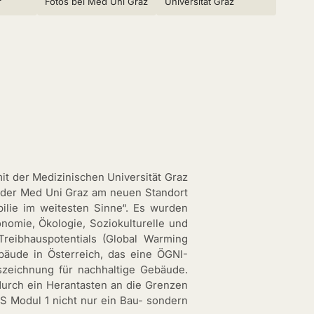
r
Fotos bei Med Uni Graz
Universität Graz
t der Medizinischen Universität Graz
der Med Uni Graz am neuen Standort
lie im weitesten Sinne“. Es wurden
nomie, Ökologie, Soziokulturelle und
 Treibhauspotentials (Global Warming
äude in Österreich, das eine ÖGNI-
uszeichnung für nachhaltige Gebäude.
durch ein Herantasten an die Grenzen
S Modul 1 nicht nur ein Bau- sondern