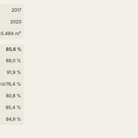
2017
2020
45.484 m²
85,6 %
89,0 %
91,9 %
tät
76,4 %
80,8 %
95,4 %
84,9 %