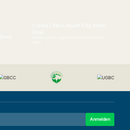
Center Office, Smart City Mitte
Graz
ohnen
NEUBAU BÜRO- UND VERWALTUNGSGEBÄUDE
(NBV)