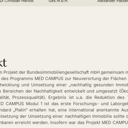
DI Christian Herold
Ges.m.b.H.
Alexander Passe
kt
 Projekt der Bundesimmobiliengesellschaft mbH gemeinsam mi
tt des Programms MED CAMPUS zur Neuverortung der Flächen 
wicklung und Umsetzung einer „nachhaltig gesunden Immobi
Bereichen der Nachhaltigkeit entwickelt und umgesetzt (Öko
lität, Prozessqualität). Ergebnis ist u.a. die Reduktion des
D CAMPUS Modul 1 ist das erste Forschungs- und Laborgeb
ndard „Platin“ erhalten hat, eine international anerkannte A
elsetzung der Umsetzung einer nachhaltigen Immobilie sollte 
chbaren erreicht werden. Insofern war das Projekt MED CAMPU