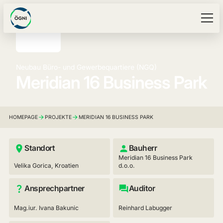
Neubau Büro- und Gewerbequartiere (NGQ)
Meridian 16 Business Park
HOMEPAGE
PROJEKTE
MERIDIAN 16 BUSINESS PARK
Standort
Bauherr
Meridian 16 Business Park
Velika Gorica, Kroatien
d.o.o.
Ansprechpartner
Auditor
Mag.iur. Ivana Bakunic
Reinhard Labugger