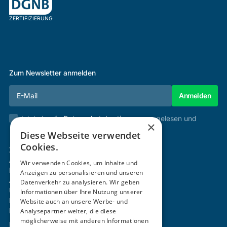
ZERTIFIZIERUNG
Zum Newsletter anmelden
Ich habe die
Datenschutzbestimmungen
gelesen und
×
stimme diesen zu.
Diese Webseite verwendet
Cookies.
Zertifizierung & Verifikation
Akademie
Wir verwenden Cookies, um Inhalte und
Mitgliedschaft
Anzeigen zu personalisieren und unseren
Aktivitäten
Datenverkehr zu analysieren. Wir geben
Über uns
Informationen über Ihre Nutzung unserer
Login
Website auch an unsere Werbe- und
Kontakt
Analysepartner weiter, die diese
möglicherweise mit anderen Informationen
Impressum