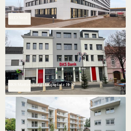
SILO Next
NEUBAU
BKS Mattersburg Hauptplatz 11-12
RENOVIERUNG