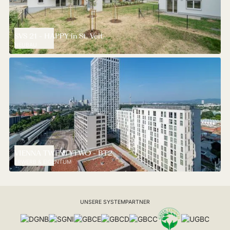
SVS 21 - HAPPY in St. Veit
NEUBAU
VIENNA TWENTYTWO - BT2
ERWERB & EIGENTUM
UNSERE SYSTEMPARTNER