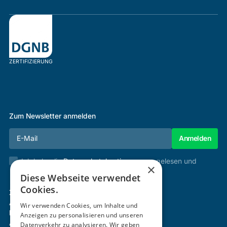
ZERTIFIZIERUNG
Zum Newsletter anmelden
Ich habe die
Datenschutzbestimmungen
gelesen und
×
stimme diesen zu.
Diese Webseite verwendet
Cookies.
Zertifizierung & Verifikation
Akademie
Wir verwenden Cookies, um Inhalte und
Mitgliedschaft
Anzeigen zu personalisieren und unseren
Aktivitäten
Datenverkehr zu analysieren. Wir geben