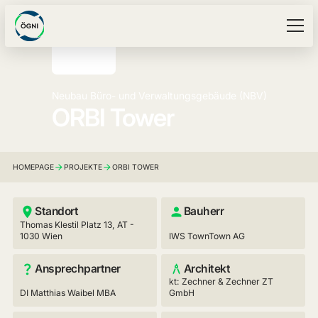
Neubau Büro- und Verwaltungsgebäude (NBV)
ORBI Tower
HOMEPAGE
PROJEKTE
ORBI TOWER
Standort
Bauherr
Thomas Klestil Platz 13, AT -
1030 Wien
IWS TownTown AG
Ansprechpartner
Architekt
kt: Zechner & Zechner ZT
DI Matthias Waibel MBA
GmbH