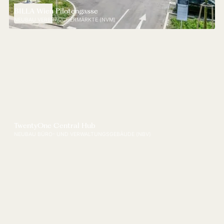
BILLA Wien Pilotengasse
NEUBAU VERBRAUCHERMÄRKTE (NVM)
TwentyOne Central Hub
NEUBAU BÜRO- UND VERWALTUNGSGEBÄUDE (NBV)