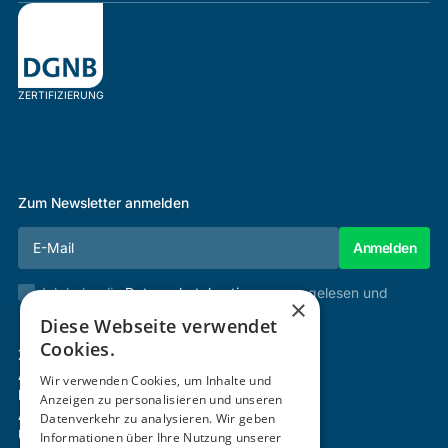
ZERTIFIZIERUNG
Zum Newsletter anmelden
Ich habe die
Datenschutzbestimmungen
gelesen und
×
stimme diesen zu.
Diese Webseite verwendet
Cookies.
Zertifizierung & Verifikation
Akademie
Wir verwenden Cookies, um Inhalte und
Mitgliedschaft
Anzeigen zu personalisieren und unseren
Aktivitäten
Datenverkehr zu analysieren. Wir geben
Über uns
Informationen über Ihre Nutzung unserer