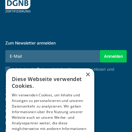
ZERTIFIZIERUNG
Zum Newsletter anmelden
Ich habe die
Datenschutzbestimmungen
gelesen und
×
stimme diesen zu.
Diese Webseite verwendet
Cookies.
Zertifizierung & Verifikation
Akademie
Wir verwenden Cookies, um Inhalte und
Mitgliedschaft
Anzeigen zu personalisieren und unseren
Aktivitäten
Datenverkehr zu analysieren. Wir geben
Über uns
Informationen über Ihre Nutzung unserer
Login
Website auch an unsere Werbe- und
Analysepartner weiter, die diese
Kontakt
möglicherweise mit anderen Informationen
Impressum