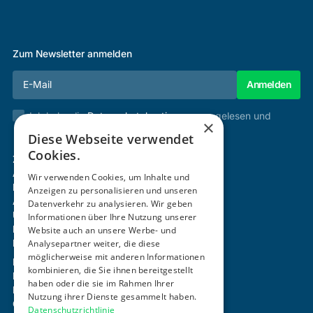
Zum Newsletter anmelden
Ich habe die
Datenschutzbestimmungen
gelesen und
×
stimme diesen zu.
Diese Webseite verwendet
Cookies.
Zertifizierung & Verifikation
Akademie
Wir verwenden Cookies, um Inhalte und
Mitgliedschaft
Anzeigen zu personalisieren und unseren
Aktivitäten
Datenverkehr zu analysieren. Wir geben
Über uns
Informationen über Ihre Nutzung unserer
Login
Website auch an unsere Werbe- und
Kontakt
Analysepartner weiter, die diese
möglicherweise mit anderen Informationen
Impressum
kombinieren, die Sie ihnen bereitgestellt
Datenschutz
haben oder die sie im Rahmen Ihrer
Barrierefreiheitserklärung
Nutzung ihrer Dienste gesammelt haben.
Cookie-Einstellungen anpassen
Datenschutzrichtlinie