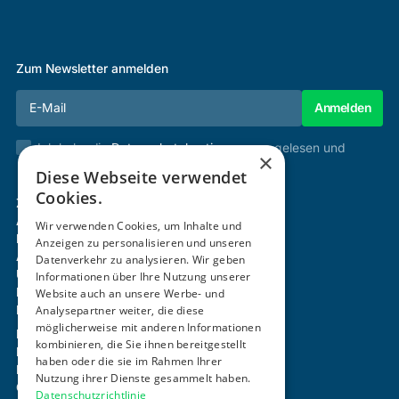
Zum Newsletter anmelden
Ich habe die
Datenschutzbestimmungen
gelesen und
×
stimme diesen zu.
Diese Webseite verwendet
Cookies.
Zertifizierung & Verifikation
Akademie
Wir verwenden Cookies, um Inhalte und
Mitgliedschaft
Anzeigen zu personalisieren und unseren
Aktivitäten
Datenverkehr zu analysieren. Wir geben
Über uns
Informationen über Ihre Nutzung unserer
Login
Website auch an unsere Werbe- und
Kontakt
Analysepartner weiter, die diese
möglicherweise mit anderen Informationen
Impressum
kombinieren, die Sie ihnen bereitgestellt
Datenschutz
haben oder die sie im Rahmen Ihrer
Barrierefreiheitserklärung
Nutzung ihrer Dienste gesammelt haben.
Cookie-Einstellungen anpassen
Datenschutzrichtlinie