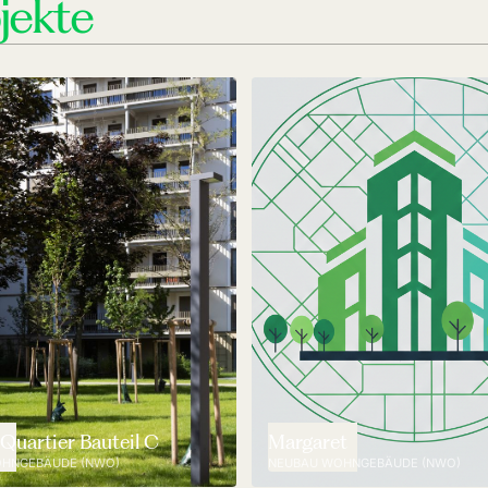
jekte
Quartier Bauteil C
Margaret
HNGEBÄUDE (NWO)
NEUBAU WOHNGEBÄUDE (NWO)