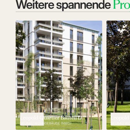
Pro
Weitere spannende
Leopold Quartier Bauteil D
Leopold 
NEUBAU WOHNGEBÄUDE (NWO)
NEUBAU WO