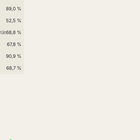
89,0 %
52,5 %
tät
68,8 %
67,8 %
90,9 %
68,7 %