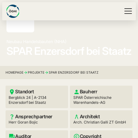
Neubau Handelsbauten (NHA)
SPAR Enzersdorf bei Staatz
HOMEPAGE
PROJEKTE
SPAR ENZERSDORF BEI STAATZ
Standort
Bauherr
Bergblick 24 | A-2134
SPAR Österreichische
Enzersdorf bei Staatz
Warenhandels-AG
Ansprechpartner
Architekt
Herr Goran Bojic
Arch. Christian Galli ZT GmbH
Auditor
Copyright