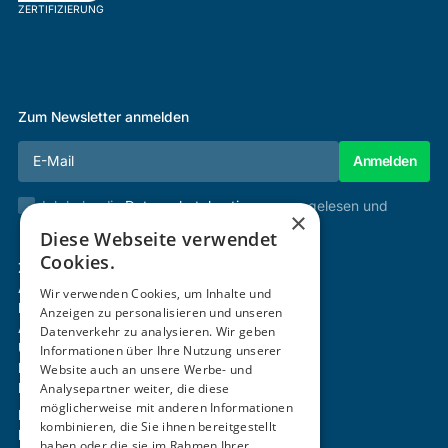
ZERTIFIZIERUNG
Zum Newsletter anmelden
Ich habe die
Datenschutzbestimmungen
gelesen und
×
stimme diesen zu.
Diese Webseite verwendet
Cookies.
Zertifizierung & Verifikation
Akademie
Wir verwenden Cookies, um Inhalte und
Mitgliedschaft
Anzeigen zu personalisieren und unseren
Aktivitäten
Datenverkehr zu analysieren. Wir geben
Über uns
Informationen über Ihre Nutzung unserer
Login
Website auch an unsere Werbe- und
Kontakt
Analysepartner weiter, die diese
möglicherweise mit anderen Informationen
Impressum
kombinieren, die Sie ihnen bereitgestellt
Datenschutz
haben oder die sie im Rahmen Ihrer