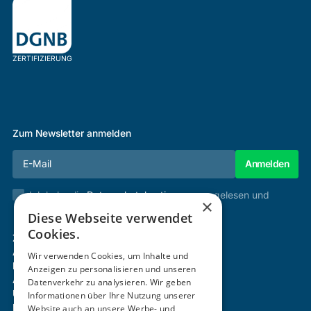
ZERTIFIZIERUNG
Zum Newsletter anmelden
Ich habe die
Datenschutzbestimmungen
gelesen und
×
stimme diesen zu.
Diese Webseite verwendet
Cookies.
Zertifizierung & Verifikation
Akademie
Wir verwenden Cookies, um Inhalte und
Mitgliedschaft
Anzeigen zu personalisieren und unseren
Aktivitäten
Datenverkehr zu analysieren. Wir geben
Über uns
Informationen über Ihre Nutzung unserer
Login
Website auch an unsere Werbe- und