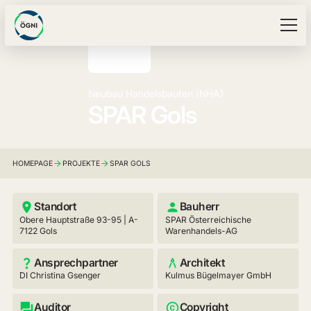
Neubau Handelsbauten (NHA)
SPAR Gols
HOMEPAGE
PROJEKTE
SPAR GOLS
Standort
Bauherr
Obere Hauptstraße 93-95 | A-
SPAR Österreichische
7122 Gols
Warenhandels-AG
Ansprechpartner
Architekt
DI Christina Gsenger
Kulmus Bügelmayer GmbH
Auditor
Copyright