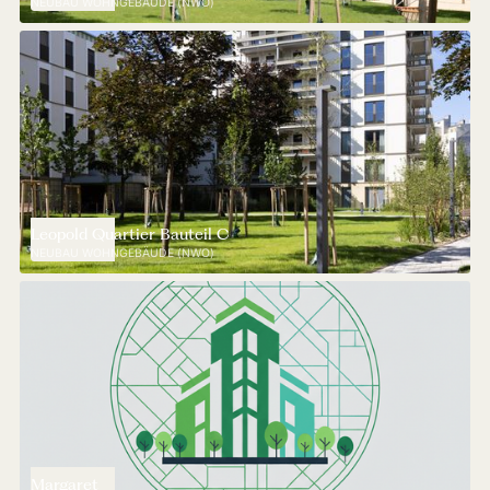
NEUBAU WOHNGEBÄUDE (NWO)
Leopold Quartier Bauteil C
NEUBAU WOHNGEBÄUDE (NWO)
Margaret