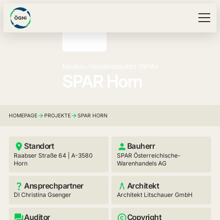
Neubau Handelsbauten (NHA)
SPAR Horn
HOMEPAGE
PROJEKTE
SPAR HORN
Standort
Bauherr
Raabser Straße 64 | A-3580
SPAR Österreichische-
Horn
Warenhandels AG
Ansprechpartner
Architekt
DI Christina Gsenger
Architekt Litschauer GmbH
Auditor
Copyright