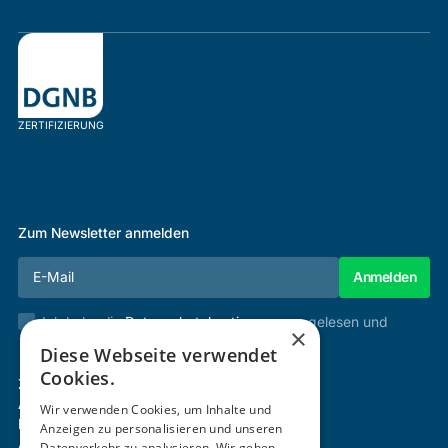
ZERTIFIZIERUNG
Zum Newsletter anmelden
Ich habe die
Datenschutzbestimmungen
gelesen und
×
stimme diesen zu.
Diese Webseite verwendet
Cookies.
Zertifizierung & Verifikation
Akademie
Wir verwenden Cookies, um Inhalte und
Mitgliedschaft
Anzeigen zu personalisieren und unseren
Aktivitäten
Datenverkehr zu analysieren. Wir geben