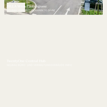
BILLA Wien Pilotengasse
NEUBAU VERBRAUCHERMÄRKTE (NVM)
TwentyOne Central Hub
NEUBAU BÜRO- UND VERWALTUNGSGEBÄUDE (NBV)