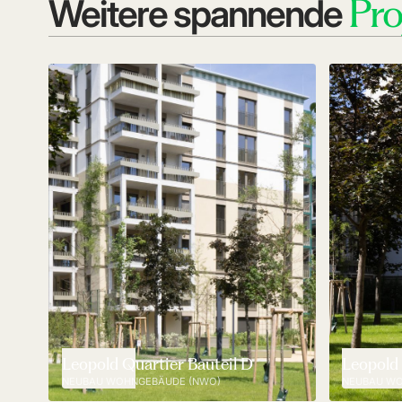
Pro
Weitere spannende
Leopold Quartier Bauteil D
Leopold 
NEUBAU WOHNGEBÄUDE (NWO)
NEUBAU WO