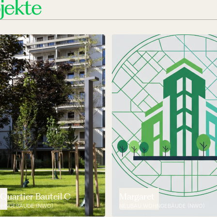
jekte
Quartier Bauteil C
Margaret
HNGEBÄUDE (NWO)
NEUBAU WOHNGEBÄUDE (NWO)