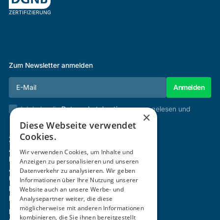
ZERTIFIZIERUNG
Zum Newsletter anmelden
Ich habe die
Datenschutzbestimmungen
gelesen und
×
stimme diesen zu.
Diese Webseite verwendet
Cookies.
Zertifizierung & Verifikation
Akademie
Wir verwenden Cookies, um Inhalte und
Mitgliedschaft
Anzeigen zu personalisieren und unseren
Aktivitäten
Datenverkehr zu analysieren. Wir geben
Über uns
Informationen über Ihre Nutzung unserer
Login
Website auch an unsere Werbe- und
Analysepartner weiter, die diese
Kontakt
möglicherweise mit anderen Informationen
Impressum
kombinieren, die Sie ihnen bereitgestellt