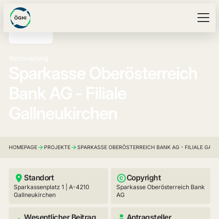
Renovierung
Sparkasse Oberösterreich
Bank AG - Filiale
Gallneukirchen
HOMEPAGE
PROJEKTE
SPARKASSE OBERÖSTERREICH BANK AG - FILIALE GAL
Standort
Copyright
Sparkassenplatz 1 | A-4210
Sparkasse Oberösterreich Bank
Gallneukirchen
AG
Wesentlicher Beitrag
Antragsteller