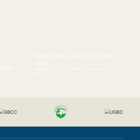
Center Office, Smart City Mitte
Graz
ohnen
NEUBAU BÜRO- UND VERWALTUNGSGEBÄUDE
(NBV)