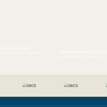
ne Central Hub
Obertrum Handel und W
RO- UND VERWALTUNGSGEBÄUDE
NEUBAU MISCHNUTZUNG (NMN)