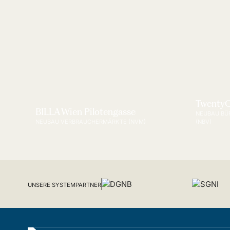
TwentyO
BILLA Wien Pilotengasse
NEUBAU BÜ
NEUBAU VERBRAUCHERMÄRKTE (NVM)
(NBV)
UNSERE SYSTEMPARTNER