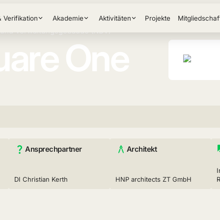
& Verifikation
Akademie
Aktivitäten
Projekte
Mitgliedschaf
 und Verwaltungsgebäude (NBV)
uare One
Ansprechpartner
Architekt
I
DI Christian Kerth
HNP architects ZT GmbH