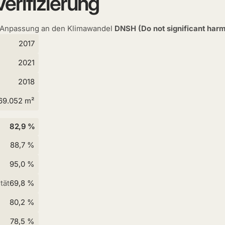
erifizierung
Anpassung an den Klimawandel
DNSH (Do not significant harm
2017
2021
2018
69.052 m²
82,9 %
88,7 %
95,0 %
tät
69,8 %
80,2 %
78,5 %