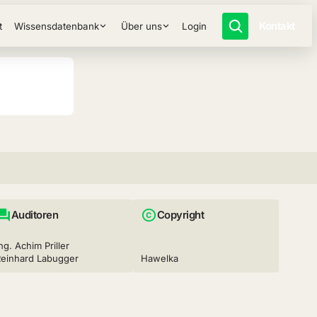
Kontakt
t
Wissensdatenbank
Über uns
Login
Auditoren
Copyright
ng. Achim Priller
Reinhard Labugger
Hawelka