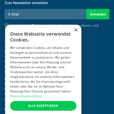
Zum Newsletter anmelden
Ich habe die
Datenschutzbestimmungen
gelesen und
×
stimme diesen zu.
Diese Webseite verwendet
Cookies.
Zertifizierung & Verifikation
Akademie
Wir verwenden Cookies, um Inhalte und
Mitgliedschaft
Anzeigen zu personalisieren und unseren
Aktivitäten
Datenverkehr zu analysieren. Wir geben
Über uns
Informationen über Ihre Nutzung unserer
Login
Website auch an unsere Werbe- und
Analysepartner weiter, die diese
Kontakt
möglicherweise mit anderen Informationen
Impressum
kombinieren, die Sie ihnen bereitgestellt
Datenschutz
haben oder die sie im Rahmen Ihrer
Barrierefreiheitserklärung
Nutzung ihrer Dienste gesammelt haben.
Cookie-Einstellungen anpassen
Datenschutzrichtlinie
office@ogni.at
+43 664 15 63 507
ALLE AKZEPTIEREN
Mayerhofgasse 1 / 22, 1040 Wien