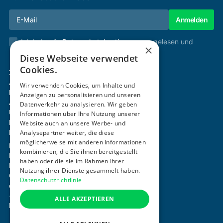
Ich habe die
Datenschutzbestimmungen
gelesen und
×
stimme diesen zu.
Diese Webseite verwendet
Cookies.
Zertifizierung & Verifikation
Akademie
Wir verwenden Cookies, um Inhalte und
Mitgliedschaft
Anzeigen zu personalisieren und unseren
Aktivitäten
Datenverkehr zu analysieren. Wir geben
Über uns
Informationen über Ihre Nutzung unserer
Login
Website auch an unsere Werbe- und
Analysepartner weiter, die diese
Kontakt
möglicherweise mit anderen Informationen
Impressum
kombinieren, die Sie ihnen bereitgestellt
Datenschutz
haben oder die sie im Rahmen Ihrer
Barrierefreiheitserklärung
Nutzung ihrer Dienste gesammelt haben.
Cookie-Einstellungen anpassen
Datenschutzrichtlinie
office@ogni.at
+43 664 15 63 507
ALLE AKZEPTIEREN
Mayerhofgasse 1 / 22, 1040 Wien