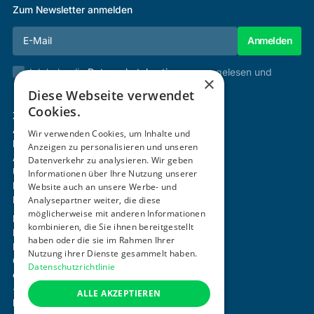
Zum Newsletter anmelden
Ich habe die
Datenschutzbestimmungen
gelesen und
×
stimme diesen zu.
Diese Webseite verwendet
Cookies.
Zertifizierung & Verifikation
Akademie
Wir verwenden Cookies, um Inhalte und
Mitgliedschaft
Anzeigen zu personalisieren und unseren
Aktivitäten
Datenverkehr zu analysieren. Wir geben
Über uns
Informationen über Ihre Nutzung unserer
Login
Website auch an unsere Werbe- und
Kontakt
Analysepartner weiter, die diese
möglicherweise mit anderen Informationen
Impressum
kombinieren, die Sie ihnen bereitgestellt
Datenschutz
haben oder die sie im Rahmen Ihrer
Barrierefreiheitserklärung
Nutzung ihrer Dienste gesammelt haben.
Cookie-Einstellungen anpassen
Datenschutzrichtlinie
office@ogni.at
+43 664 15 63 507
ALLE AKZEPTIEREN
Mayerhofgasse 1 / 22, 1040 Wien