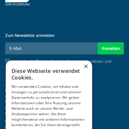
ZERTIFIZIERUNG
Zum Newsletter anmelden
Ich habe die
Datenschutzbestimmungen
gelesen und
×
stimme diesen zu.
Diese Webseite verwendet
Cookies.
Zertifizierung & Verifikation
Akademie
Wir verwenden Cookies, um Inhalte und
Mitgliedschaft
Anzeigen zu personalisieren und unseren
Aktivitäten
Datenverkehr zu analysieren. Wir geben
Über uns
Informationen über Ihre Nutzung unserer
Login
Website auch an unsere Werbe- und
Kontakt
Analysepartner weiter, die diese
möglicherweise mit anderen Informationen
Impressum
kombinieren, die Sie ihnen bereitgestellt
Datenschutz