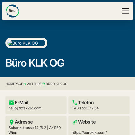
Büro KLK OG
HOMEPAGE
AKTEURE
BÜRO KLK OG
E-Mail
Telefon
hello@bfaxklk.com
+43 1 523 72 54
Adresse
Website
Schanzstrasse 14 /5.2 | A-1150
Wien
https://buroklk.com/