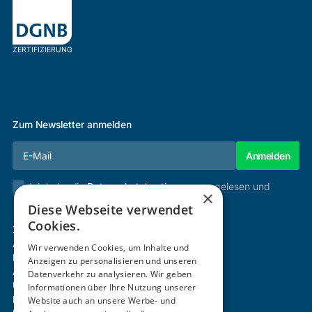
ZERTIFIZIERUNG
Zum Newsletter anmelden
Ich habe die
Datenschutzbestimmungen
gelesen und
×
stimme diesen zu.
Diese Webseite verwendet
Cookies.
Zertifizierung & Verifikation
Akademie
Wir verwenden Cookies, um Inhalte und
Mitgliedschaft
Anzeigen zu personalisieren und unseren
Aktivitäten
Datenverkehr zu analysieren. Wir geben
Über uns
Informationen über Ihre Nutzung unserer
Login
Website auch an unsere Werbe- und