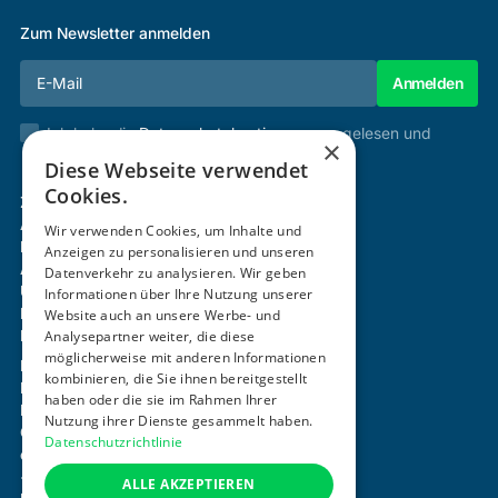
Zum Newsletter anmelden
Ich habe die
Datenschutzbestimmungen
gelesen und
×
stimme diesen zu.
Diese Webseite verwendet
Cookies.
Zertifizierung & Verifikation
Akademie
Wir verwenden Cookies, um Inhalte und
Mitgliedschaft
Anzeigen zu personalisieren und unseren
Aktivitäten
Datenverkehr zu analysieren. Wir geben
Über uns
Informationen über Ihre Nutzung unserer
Login
Website auch an unsere Werbe- und
Kontakt
Analysepartner weiter, die diese
möglicherweise mit anderen Informationen
Impressum
kombinieren, die Sie ihnen bereitgestellt
Datenschutz
haben oder die sie im Rahmen Ihrer
Barrierefreiheitserklärung
Nutzung ihrer Dienste gesammelt haben.
Cookie-Einstellungen anpassen
Datenschutzrichtlinie
office@ogni.at
+43 664 15 63 507
ALLE AKZEPTIEREN