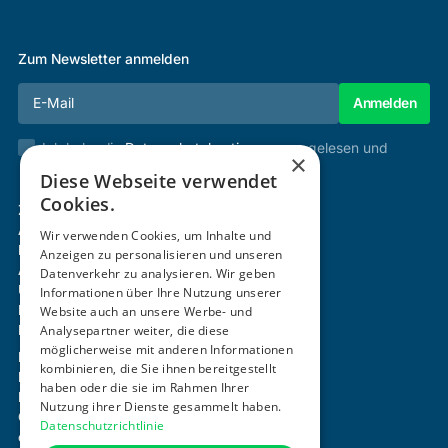
Zum Newsletter anmelden
Ich habe die
Datenschutzbestimmungen
gelesen und
×
stimme diesen zu.
Diese Webseite verwendet
Cookies.
Zertifizierung & Verifikation
Akademie
Wir verwenden Cookies, um Inhalte und
Mitgliedschaft
Anzeigen zu personalisieren und unseren
Aktivitäten
Datenverkehr zu analysieren. Wir geben
Über uns
Informationen über Ihre Nutzung unserer
Login
Website auch an unsere Werbe- und
Kontakt
Analysepartner weiter, die diese
möglicherweise mit anderen Informationen
Impressum
kombinieren, die Sie ihnen bereitgestellt
Datenschutz
haben oder die sie im Rahmen Ihrer
Barrierefreiheitserklärung
Nutzung ihrer Dienste gesammelt haben.
Cookie-Einstellungen anpassen
Datenschutzrichtlinie
office@ogni.at