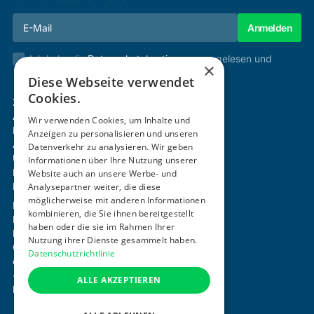
Ich habe die
Datenschutzbestimmungen
gelesen und
×
stimme diesen zu.
Diese Webseite verwendet
Cookies.
Zertifizierung & Verifikation
Akademie
Wir verwenden Cookies, um Inhalte und
Mitgliedschaft
Anzeigen zu personalisieren und unseren
Aktivitäten
Datenverkehr zu analysieren. Wir geben
Über uns
Informationen über Ihre Nutzung unserer
Login
Website auch an unsere Werbe- und
Analysepartner weiter, die diese
Kontakt
möglicherweise mit anderen Informationen
Impressum
kombinieren, die Sie ihnen bereitgestellt
Datenschutz
haben oder die sie im Rahmen Ihrer
Barrierefreiheitserklärung
Nutzung ihrer Dienste gesammelt haben.
Cookie-Einstellungen anpassen
Datenschutzrichtlinie
office@ogni.at
+43 664 15 63 507
ALLE AKZEPTIEREN
Mayerhofgasse 1 / 22, 1040 Wien