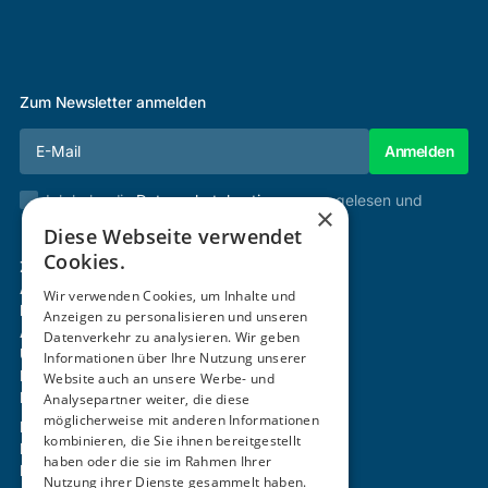
Zum Newsletter anmelden
Ich habe die
Datenschutzbestimmungen
gelesen und
×
stimme diesen zu.
Diese Webseite verwendet
Cookies.
Zertifizierung & Verifikation
Akademie
Wir verwenden Cookies, um Inhalte und
Mitgliedschaft
Anzeigen zu personalisieren und unseren
Aktivitäten
Datenverkehr zu analysieren. Wir geben
Über uns
Informationen über Ihre Nutzung unserer
Login
Website auch an unsere Werbe- und
Kontakt
Analysepartner weiter, die diese
möglicherweise mit anderen Informationen
Impressum
kombinieren, die Sie ihnen bereitgestellt
Datenschutz
haben oder die sie im Rahmen Ihrer
Barrierefreiheitserklärung
Nutzung ihrer Dienste gesammelt haben.