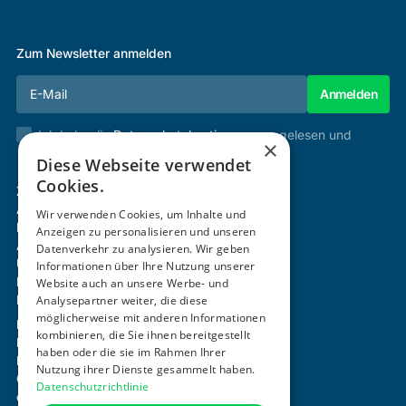
Zum Newsletter anmelden
Ich habe die
Datenschutzbestimmungen
gelesen und
×
stimme diesen zu.
Diese Webseite verwendet
Cookies.
Zertifizierung & Verifikation
Akademie
Wir verwenden Cookies, um Inhalte und
Mitgliedschaft
Anzeigen zu personalisieren und unseren
Aktivitäten
Datenverkehr zu analysieren. Wir geben
Über uns
Informationen über Ihre Nutzung unserer
Login
Website auch an unsere Werbe- und
Kontakt
Analysepartner weiter, die diese
möglicherweise mit anderen Informationen
Impressum
kombinieren, die Sie ihnen bereitgestellt
Datenschutz
haben oder die sie im Rahmen Ihrer
Barrierefreiheitserklärung
Nutzung ihrer Dienste gesammelt haben.
Cookie-Einstellungen anpassen
Datenschutzrichtlinie
office@ogni.at