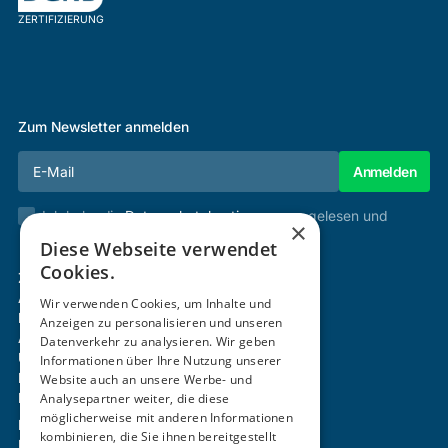
ZERTIFIZIERUNG
Zum Newsletter anmelden
Ich habe die
Datenschutzbestimmungen
gelesen und
×
stimme diesen zu.
Diese Webseite verwendet
Cookies.
Zertifizierung & Verifikation
Akademie
Wir verwenden Cookies, um Inhalte und
Mitgliedschaft
Anzeigen zu personalisieren und unseren
Aktivitäten
Datenverkehr zu analysieren. Wir geben
Über uns
Informationen über Ihre Nutzung unserer
Login
Website auch an unsere Werbe- und
Analysepartner weiter, die diese
Kontakt
möglicherweise mit anderen Informationen
Impressum
kombinieren, die Sie ihnen bereitgestellt
Datenschutz